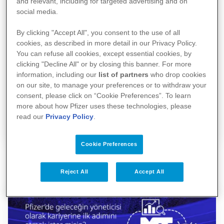
and relevant, including for targeted advertising and on
yetiştirdiğimiz kariyer programlarımıza
social media.
“Universe” diyoruz. Staj yerine PT Universe
By clicking "Accept All", you consent to the use of all
programımızla kişiler henüz öğrenimlerine
cookies, as described in more detail in our Privacy Policy.
You can refuse all cookies, except essential cookies, by
devam ederken aramıza yarı zamanlı çalışan
clicking "Decline All" or by closing this banner. For more
olarak katılabileceği gibi MT Universe
information, including our
list of partners
who drop cookies
programımızla yeni mezun veya az tecrübeli
on our site, to manage your preferences or to withdraw your
consent, please click on “Cookie Preferences”. To learn
adaylar geleceğin liderleri olmak için aramıza
more about how Pfizer uses these technologies, please
katılabilirler.
read our
Privacy Policy
.
Cookie Preferences
Reject All
Accept All