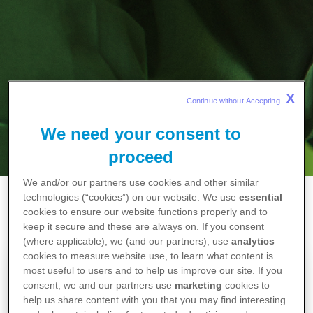
X
Continue without Accepting 
We need your consent to
proceed
We and/or our partners use cookies and other similar
technologies (“cookies”) on our website. We use
essential
Başlangıç
cookies to ensure our website functions properly and to
keep it secure and these are always on. If you consent
Pfizerli̇ Olmak
(where applicable), we (and our partners), use
analytics
Pfizer Universe
cookies to measure website use, to learn what content is
most useful to users and to help us improve our site. If you
Pfizer olarak yeni mezunları bünyemize
consent, we and our partners use
marketing
cookies to
help us share content with you that you may find interesting
kattığımız ve geleceğin liderleri olarak