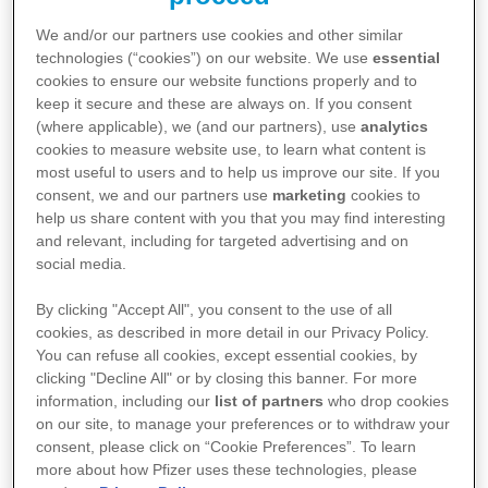
We and/or our partners use cookies and other similar
technologies (“cookies”) on our website. We use
essential
cookies to ensure our website functions properly and to
keep it secure and these are always on. If you consent
(where applicable), we (and our partners), use
analytics
cookies to measure website use, to learn what content is
most useful to users and to help us improve our site. If you
consent, we and our partners use
marketing
cookies to
help us share content with you that you may find interesting
Ticaret Unvanı
: Pfizer PFE İlaçları Anonim Şirketi
and relevant, including for targeted advertising and on
social media.
Ticari Merkezi
: Esentepe Mah. Büyükdere Caddesi
Levent 199 No:199 İç Kapı No:106 Kat:26, 34394
By clicking "Accept All", you consent to the use of all
cookies, as described in more detail in our Privacy Policy.
Levent, Şişli, İstanbul
You can refuse all cookies, except essential cookies, by
Ticaret Sicil No
: 952769
clicking "Decline All" or by closing this banner. For more
Mersis No
: 729056129600018
information, including our
list of partners
who drop cookies
on our site, to manage your preferences or to withdraw your
Vergi Dairesi
: Zincirlikuyu Vergi Dairesi
consent, please click on “Cookie Preferences”. To learn
Vergi No
: 7290561296
more about how Pfizer uses these technologies, please