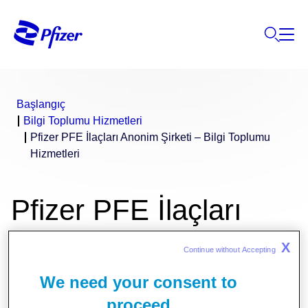
Başlangıç
Bilgi Toplumu Hizmetleri
Pfizer PFE İlaçları Anonim Şirketi – Bilgi Toplumu
Hizmetleri
Pfizer PFE İlaçları
Anonim Şirketi – Bilgi
X
Continue without Accepting 
We need your consent to
Toplumu Hizmetleri
proceed