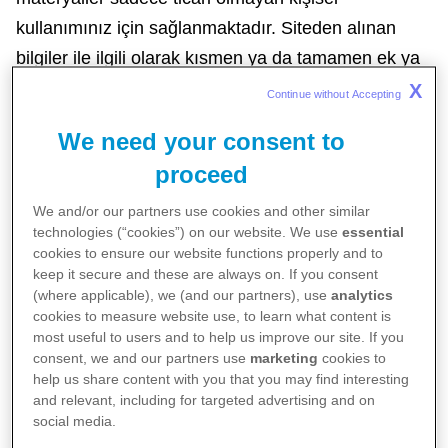
kullanımınız için sağlanmaktadır. Siteden alınan
bilgiler ile ilgili olarak kısmen ya da tamamen ek ya
da değişiklik yapmamayı, bunları değiştirmemeyi ya
X
Continue without Accepting 
da ek yapmamayı kabul etmiş oluyorsunuz.
We need your consent to
proceed
Pfizer'in yazılı izni olmadan, hiçbir materyal genel
kullanım amacıyla ya da ticari amaçlarla
We and/or our partners use cookies and other similar
technologies (“cookies”) on our website. We use
essential
dağıtılamaz, değiştirilemez, iletilemez, yeniden
cookies to ensure our website functions properly and to
kullanılamaz, yeniden gönderilemez. Siteden
keep it secure and these are always on. If you consent
(where applicable), we (and our partners), use
analytics
indirilen materyallerde bulunan tüm telif ve diğer
cookies to measure website use, to learn what content is
mülkiyet hakları korunmalıdır. Sitenin tüm içeriği,
most useful to users and to help us improve our site. If you
aksi belirtilmedikçe, Pfizer'in ve/veya Pfizer
consent, we and our partners use
marketing
cookies to
help us share content with you that you may find interesting
tedarikçilerinin ya da bağlı kuruluşlarının eseridir ve
and relevant, including for targeted advertising and on
bu içerik Pfizer'in yazılı izni olmadan ya da burada
social media.