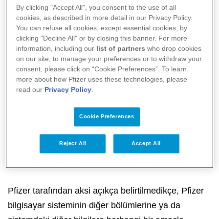
belirtilen kural ve şartlar dışında kullanılamaz.
By clicking "Accept All", you consent to the use of all
cookies, as described in more detail in our Privacy Policy.
You can refuse all cookies, except essential cookies, by
Sitede yer alan kişi ya da yer resimleri Pfizer'in
clicking "Decline All" or by closing this banner. For more
mülkiyetinde olup, sadece Pfizer tarafından izin
information, including our
list of partners
who drop cookies
alınmak suretiyle kullanılmaktadır. Bu resimlerin
on our site, to manage your preferences or to withdraw your
consent, please click on “Cookie Preferences”. To learn
tarafınızdan kullanımı kesinlikle yasaklanmıştır.
more about how Pfizer uses these technologies, please
Resimlerin izinsiz kullanılması başta telif hakkı,
read our
Privacy Policy
.
marka, gizlilik ve/veya reklam faaliyetlerini
düzenleyen yasalar olmak üzere ilgili yasaların ihlali
Cookie Preferences
olarak nitelendirilir.
Reject All
Accept All
Erişim Sınırlamaları
Pfizer tarafından aksi açıkça belirtilmedikçe, Pfizer
bilgisayar sisteminin diğer bölümlerine ya da