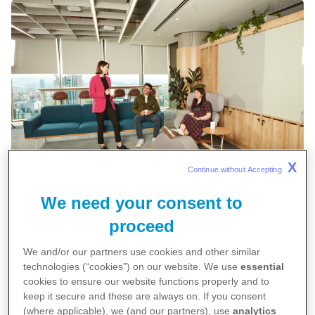
X
Continue without Accepting 
We need your consent to
Pfizer Türkiye, bölgesel pozisyonlarda çalışan 78 ve
proceed
diğer ülkelerde kariyerine devam eden 47
We and/or our partners use cookies and other similar
yeteneğiyle Global Pfizer’de bir ‘Lider Okulu’ olarak
technologies (“cookies”) on our website. We use
essential
cookies to ensure our website functions properly and to
konumlanıyor.
keep it secure and these are always on. If you consent
(where applicable), we (and our partners), use
analytics