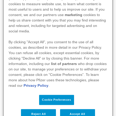
cookies to measure website use, to learn what content is
Yurtdışındaki Kariyer Fırsatları
most useful to users and to help us improve our site. If you
consent, we and our partners use
marketing
cookies to
Türkiye’den Yürütülen Bölgesel görevler
help us share content with you that you may find interesting
Secondment/kısa süreli görevlendirmeler
and relevant, including for targeted advertising and on
social media.
By clicking "Accept All", you consent to the use of all
cookies, as described in more detail in our Privacy Policy.
You can refuse all cookies, except essential cookies, by
clicking "Decline All" or by closing this banner. For more
information, including our
list of partners
who drop cookies
on our site, to manage your preferences or to withdraw your
Pfizer Global Yetenek Havuzu
consent, please click on “Cookie Preferences”. To learn
Stratejileri Direktörü Serra
more about how Pfizer uses these technologies, please
Uluışık'ın kendi global yolculuğu!
read our
Privacy Policy
.
Cookie Preferences
Lisans eğitimimi Koç Üniversitesi İşletme
Bölümü’nde tamamladım. Pfizer Türkiye’ye Eylül
Reject All
Accept All