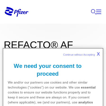
REFACTO® AF
X
Continue without Accepting 
We need your consent to
3000 IU IV enjeksiyonluk çözelti için toz
proceed
ve çözücü
We and/or our partners use cookies and other similar
technologies (“cookies”) on our website. We use
essential
Kullanma Talimatı
cookies to ensure our website functions properly and to
keep it secure and these are always on. If you consent
Kısa Ürün Bilgisi
(where applicable), we (and our partners), use
analytics