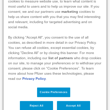
cookies to measure website use, to learn what content is
most useful to users and to help us improve our site. If you
consent, we and our partners use
marketing
cookies to
help us share content with you that you may find interesting
and relevant, including for targeted advertising and on
social media.
By clicking "Accept All", you consent to the use of all
cookies, as described in more detail in our Privacy Policy.
You can refuse all cookies, except essential cookies, by
clicking "Decline All" or by closing this banner. For more
information, including our
list of partners
who drop cookies
Kullanım Koşulları
on our site, to manage your preferences or to withdraw your
consent, please click on “Cookie Preferences”. To learn
Aydınlatma Metni
more about how Pfizer uses these technologies, please
read our
Privacy Policy
.
Site Haritası
Cookie Preferences
Bize Ulaşın
Reject All
Accept All