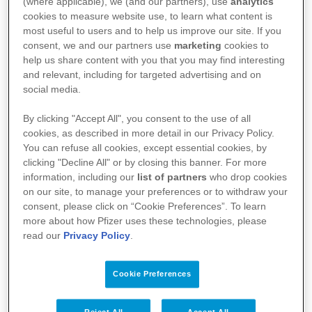
(where applicable), we (and our partners), use
analytics
cookies to measure website use, to learn what content is
most useful to users and to help us improve our site. If you
Kullanma Talimatı
consent, we and our partners use
marketing
cookies to
help us share content with you that you may find interesting
Kısa Ürün Bilgisi
and relevant, including for targeted advertising and on
social media.
By clicking "Accept All", you consent to the use of all
cookies, as described in more detail in our Privacy Policy.
You can refuse all cookies, except essential cookies, by
clicking "Decline All" or by closing this banner. For more
information, including our
list of partners
who drop cookies
on our site, to manage your preferences or to withdraw your
consent, please click on “Cookie Preferences”. To learn
more about how Pfizer uses these technologies, please
read our
Privacy Policy
.
Kullanım Koşulları
Cookie Preferences
Aydınlatma Metni