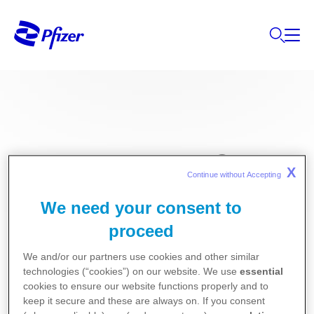
®
PREVENAR 20
X
Continue without Accepting 
We need your consent to
proceed
0,5 mL IM enjeksiyonluk
We and/or our partners use cookies and other similar
technologies (“cookies”) on our website. We use
essential
süspansiyon içeren
cookies to ensure our website functions properly and to
keep it secure and these are always on. If you consent
kullanıma hazır enjektör