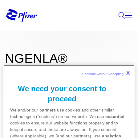
NGENLA®
X
Continue without Accepting 
60 mg/1,2 mL enjeksiyonluk çözelti
We need your consent to
içeren kullanıma hazır kalem
proceed
We and/or our partners use cookies and other similar
technologies (“cookies”) on our website. We use
essential
Kullanma Talimatı
cookies to ensure our website functions properly and to
Kısa Ürün Bilgisi
keep it secure and these are always on. If you consent
(where applicable), we (and our partners), use
analytics