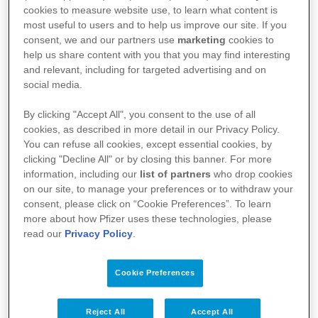
cookies to measure website use, to learn what content is
most useful to users and to help us improve our site. If you
consent, we and our partners use
marketing
cookies to
help us share content with you that you may find interesting
and relevant, including for targeted advertising and on
social media.
By clicking "Accept All", you consent to the use of all
cookies, as described in more detail in our Privacy Policy.
You can refuse all cookies, except essential cookies, by
clicking "Decline All" or by closing this banner. For more
information, including our
list of partners
who drop cookies
on our site, to manage your preferences or to withdraw your
consent, please click on “Cookie Preferences”. To learn
more about how Pfizer uses these technologies, please
Kullanım Koşulları
read our
Privacy Policy
.
Aydınlatma Metni
Cookie Preferences
Site Haritası
Reject All
Accept All