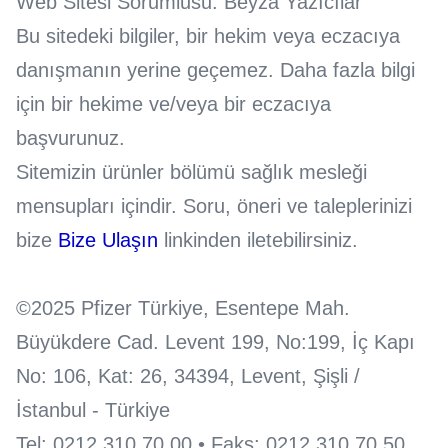
Web Sitesi Sorumlusu: Beyza Yazıcılar
Bu sitedeki bilgiler, bir hekim veya eczacıya
danışmanın yerine geçemez. Daha fazla bilgi
için bir hekime ve/veya bir eczacıya
başvurunuz.
Sitemizin ürünler bölümü sağlık mesleği
mensupları içindir. Soru, öneri ve taleplerinizi
bize
Bize Ulaşın
linkinden iletebilirsiniz.
©2025 Pfizer Türkiye, Esentepe Mah.
Büyükdere Cad. Levent 199, No:199, İç Kapı
No: 106, Kat: 26, 34394, Levent, Şişli /
İstanbul - Türkiye
Tel: 0212 310 70 00 • Faks: 0212 310 70 50