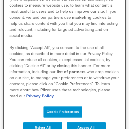
cookies to measure website use, to learn what content is
Kullanma Talimatı - Almanya
most useful to users and to help us improve our site. If you
Kısa Ürün Bilgisi
consent, we and our partners use
marketing
cookies to
help us share content with you that you may find interesting
and relevant, including for targeted advertising and on
social media.
By clicking "Accept All", you consent to the use of all
cookies, as described in more detail in our Privacy Policy.
You can refuse all cookies, except essential cookies, by
clicking "Decline All" or by closing this banner. For more
information, including our
list of partners
who drop cookies
on our site, to manage your preferences or to withdraw your
consent, please click on “Cookie Preferences”. To learn
more about how Pfizer uses these technologies, please
read our
Privacy Policy
.
Kullanım Koşulları
Aydınlatma Metni
Cookie Preferences
Site Haritası
Reject All
Accept All