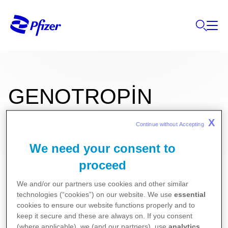
GENOTROPİN
GOQUİCK
X
Continue without Accepting 
We need your consent to
proceed
12 mg/ml enjeksiyonluk çözelti için toz
We and/or our partners use cookies and other similar
ve çözücü içeren kullanıma hazır kalem
technologies (“cookies”) on our website. We use
essential
cookies to ensure our website functions properly and to
keep it secure and these are always on. If you consent
Kullanma Talimatı - Belçika
(where applicable), we (and our partners), use
analytics