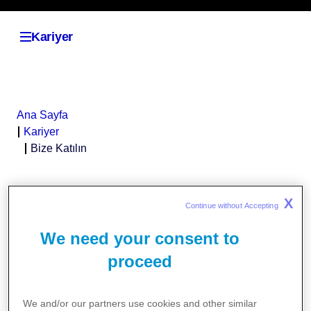
Ana Sayfa
Kariyer
Bize Katılın
Pfizer, gerçek anlamda ilerleme
X
Continue without Accepting 
kaydedebileceğiniz bir yerdir.
We need your consent to
Burada sağlık hizmetlerini yeniden
proceed
şekillendiren, hastaların yaşamlarını değiştiren
çığır açan yeniliklere katkı sağlarsınız.
Dünyanın farklı noktalarından yeteneklerle
We and/or our partners use cookies and other similar