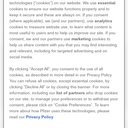
birlikte çalışır, öğrenir ve yeni çözümler
technologies (“cookies”) on our website. We use
essential
üretirsiniz. Çünkü en güçlü yenilikler, farklı
cookies to ensure our website functions properly and to
uzmanlıkların bir araya gelmesiyle ortaya
keep it secure and these are always on. If you consent
çıkar.
(where applicable), we (and our partners), use
analytics
Pfizer, tıbbın geleceğinin şekillendiği yerdir.
cookies to measure website use, to learn what content is
most useful to users and to help us improve our site. If you
consent, we and our partners use
marketing
cookies to
help us share content with you that you may find interesting
and relevant, including for targeted advertising and on
social media.
By clicking "Accept All", you consent to the use of all
cookies, as described in more detail in our Privacy Policy.
Üretim
Araştırma ve
You can refuse all cookies, except essential cookies, by
Geliştirme
clicking "Decline All" or by closing this banner. For more
information, including our
list of partners
who drop cookies
on our site, to manage your preferences or to withdraw your
consent, please click on “Cookie Preferences”. To learn
more about how Pfizer uses these technologies, please
read our
Privacy Policy
.