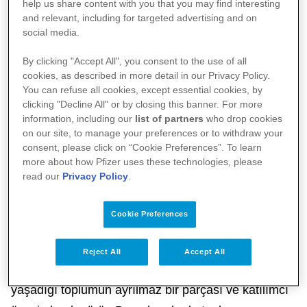
help us share content with you that you may find interesting
and relevant, including for targeted advertising and on
social media.
By clicking "Accept All", you consent to the use of all
cookies, as described in more detail in our Privacy Policy.
You can refuse all cookies, except essential cookies, by
clicking "Decline All" or by closing this banner. For more
information, including our
list of partners
who drop cookies
on our site, to manage your preferences or to withdraw your
Topluma Saygı, Pfizer'in Vazgeçilmez
consent, please click on “Cookie Preferences”. To learn
more about how Pfizer uses these technologies, please
Bir Şirket Değeridir
read our
Privacy Policy
.
Cookie Preferences
Toplumsal duyarlılık ve sosyal sorumluluk Pfizer’in
vazgeçilmez bir değeri ve geleneğidir. Pfizer
Reject All
Accept All
kendisini faaliyet gösterdiği ülkenin ve içinde
yaşadığı toplumun ayrılmaz bir parçası ve katılımcı