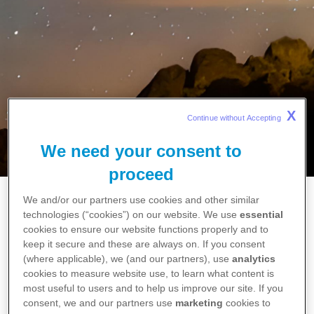
X
Continue without Accepting 
We need your consent to
proceed
We and/or our partners use cookies and other similar
Başlangıç
technologies (“cookies”) on our website. We use
essential
Amacımız
cookies to ensure our website functions properly and to
keep it secure and these are always on. If you consent
Pfizer ve Toplum
(where applicable), we (and our partners), use
analytics
cookies to measure website use, to learn what content is
most useful to users and to help us improve our site. If you
consent, we and our partners use
marketing
cookies to