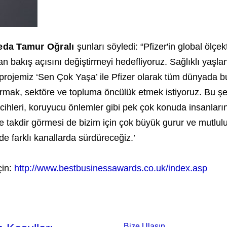
Seda Tamur Oğralı
şunları söyledi: “Pfizer'in global ölçe
n bakış açısını değiştirmeyi hedefliyoruz. Sağlıklı yaş
projemiz ‘Sen Çok Yaşa’ ile Pfizer olarak tüm dünyada b
rmak, sektöre ve topluma öncülük etmek istiyoruz. Bu şek
cihleri, koruyucu önlemler gibi pek çok konuda insanların
te takdir görmesi de bizim için çok büyük gurur ve mutlul
e farklı kanallarda sürdüreceğiz.’
çin:
http://www.bestbusinessawards.co.uk/index.asp
Bize Ulaşın