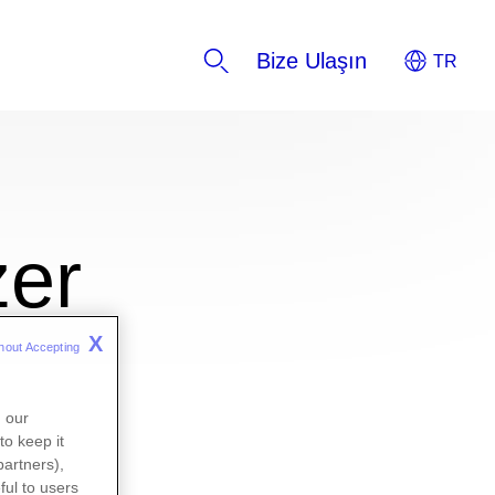
Bize Ulaşın
zer
X
hout Accepting 
n our
to keep it
partners),
ful to users