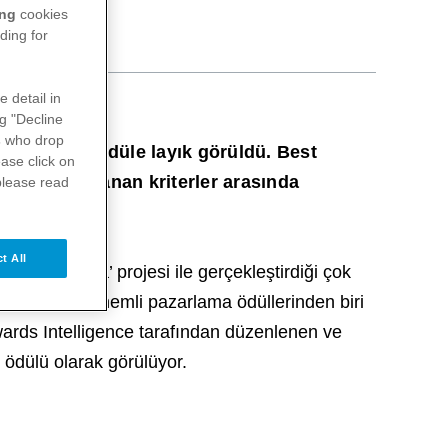
ing
cookies
ding for
e detail in
ng "Decline
s
who drop
gorisi”nde ödüle layık görüldü. Best
ase click on
irketlerde aranan kriterler arasında
please read
t All
Sen Çok Yaşa’ projesi ile gerçekleştirdiği çok
iltere’nin en önemli pazarlama ödüllerinden biri
Awards Intelligence tarafından düzenlenen ve
 ödülü olarak görülüyor.