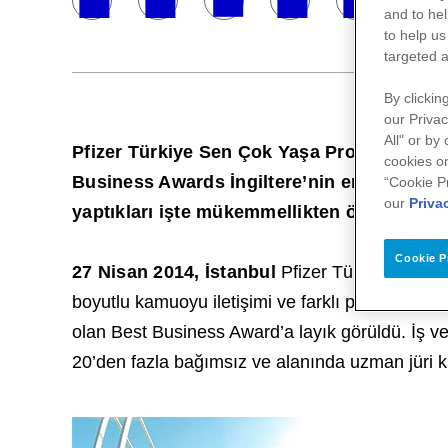
and to hel
to help us
targeted a
By clickin
our Privac
All" or by
Pfizer Türkiye Sen Çok Yaşa Projesi ile 2
cookies on
Business Awards İngiltere’nin en prestijli ö
“Cookie P
our
Priva
yaptıkları işte mükemmellikten ödün verme
Cookie P
27 Nisan 2014, İstanbul
Pfizer Türkiye, sağlı
boyutlu kamuoyu iletişimi ve farklı paydaşlarla i
olan Best Business Award’a layık görüldü. İş ve
20’den fazla bağımsız ve alanında uzman jüri ka