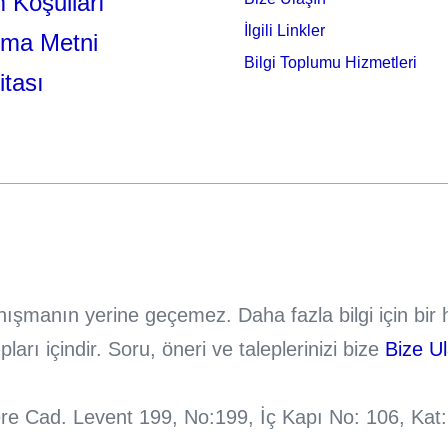
 Koşulları
İlgili Linkler
tma Metni
Bilgi Toplumu Hizmetleri
itası
danışmanın yerine geçemez. Daha fazla bilgi için bi
rı içindir. Soru, öneri ve taleplerinizi bize
Bize U
 Cad. Levent 199, No:199, İç Kapı No: 106, Kat: 26