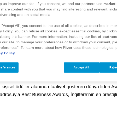
p us improve our site. If you consent, we and our partners use
market
 share content with you that you may find interesting and relevant, inclu
dvertising and on social media.
g "Accept All", you consent to the use of all cookies, as described in mor
y Policy. You can refuse all cookies, except essential cookies, by clicki
 closing this banner. For more information, including our
list of partner
015 Best Business Awards’da “En İyi Pazarlama Kate
 our site, to manage your preferences or to withdraw your consent, ple
dülleri arasında gösteriliyor. Ödüle layık görülen ş
references”. To learn more about how Pfizer uses these technologies, 
cy Policy
.
mek yer alıyor.
references
Accept All
Rejec
klı yaşama ve yaşlanma bilincini geliştirmeyi hedeflediği ‘
şbirliği içinde yürüttüğü bilinçlendirme çalışmalarıyla İng
 kişisel ödüller alanında faaliyet gösteren dünya lideri 
drosuyla Best Business Awards, İngiltere’nin en prestijli