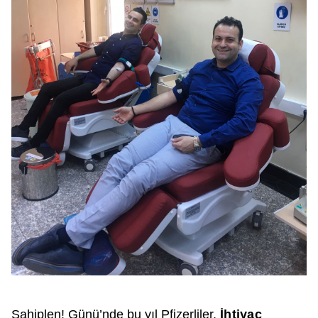
Sahiplen! Günü’nde bu yıl Pfizerliler,
İhtiyaç