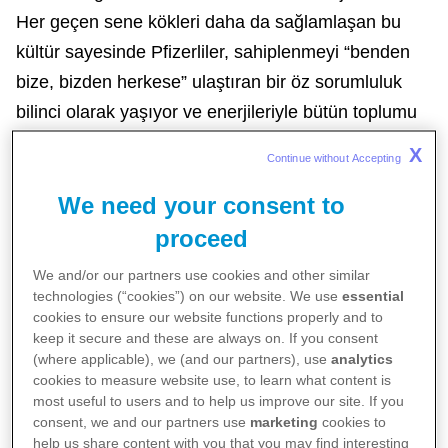
Her geçen sene kökleri daha da sağlamlaşan bu
kültür sayesinde Pfizerliler, sahiplenmeyi “benden
bize, bizden herkese” ulaştıran bir öz sorumluluk
bilinci olarak yaşıyor ve enerjileriyle bütün toplumu
kucaklamak için somut, elle tutulur faydalar
X
Continue without Accepting 
sağlayan faaliyetler düzenliyor. Sahiplen! Günü
kapsamında her yıl sadece şirket ve çalışanlarının
We need your consent to
değil, şirketin içinde bulunduğu toplumun da
proceed
sahiplenildiği çeşitli aktiviteler düzenleniyor,
We and/or our partners use cookies and other similar
kurumsal sosyal sorumluluk bilinci 7’den 70’e
technologies (“cookies”) on our website. We use
essential
cookies to ensure our website functions properly and to
paylaşılıyor ve yaşatılıyor.
keep it secure and these are always on. If you consent
(where applicable), we (and our partners), use
analytics
cookies to measure website use, to learn what content is
most useful to users and to help us improve our site. If you
consent, we and our partners use
marketing
cookies to
help us share content with you that you may find interesting