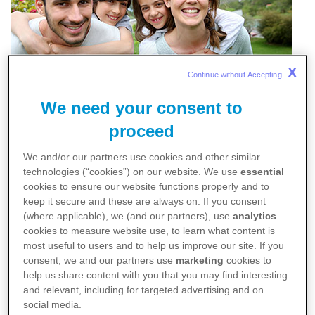
X
Continue without Accepting 
We need your consent to
proceed
Hastalık taramaları, yani herhangi bir hastalık
We and/or our partners use cookies and other similar
belirtisi yokken çeşitli testler ile hastalık olasılığının
technologies (“cookies”) on our website. We use
essential
araştırılması hastalıkların, tedavi edilme şansının
cookies to ensure our website functions properly and to
keep it secure and these are always on. If you consent
daha yüksek olduğu erken dönemde tespit
(where applicable), we (and our partners), use
analytics
edilmesine olasılık veriyor.
cookies to measure website use, to learn what content is
most useful to users and to help us improve our site. If you
consent, we and our partners use
marketing
cookies to
Birkaç örnek vermek gerekirse;
help us share content with you that you may find interesting
and relevant, including for targeted advertising and on
social media.
Uygun tarama yöntemleri ile rahim ağzı kanseri