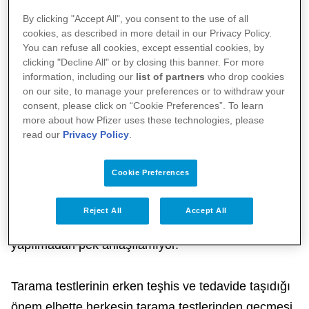
görülme sıklığı %80 oranında düşürülebiliyor.
By clicking "Accept All", you consent to the use of all
cookies, as described in more detail in our Privacy Policy.
Yine taramalar sayesinde kalın bağırsak kanserinin
You can refuse all cookies, except essential cookies, by
yol açtığı ölüm riski %16, meme kanseriyle ilgili
clicking "Decline All" or by closing this banner. For more
information, including our
list of partners
who drop cookies
ölüm riskiyse neredeyse yarı yarıya, %45-50
on our site, to manage your preferences or to withdraw your
azaltılabiliyor.2
consent, please click on “Cookie Preferences”. To learn
Şeker hastalığı için tarama yaptırarak hastalığın
more about how Pfizer uses these technologies, please
read our
Privacy Policy
.
risklerini azaltmak, daha uzun ve kaliteli bir yaşam
sürebilmek mümkün.
Cookie Preferences
Belli bir yaştan sonra düzenli tansiyon ölçümü
yaptırmak da önemli. Çünkü kalp hastalıkları ve
Reject All
Accept All
inme riskini artıran yüksek tansiyon, ölçüm
yapılmadan pek anlaşılamıyor.
Tarama testlerinin erken teşhis ve tedavide taşıdığı
önem elbette herkesin tarama testlerinden geçmesi