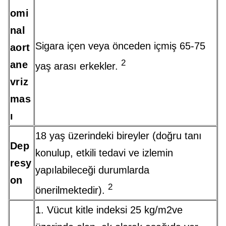
omi
nal
Sigara içen veya önceden içmiş 65-75
aort
2
ane
yaş arası erkekler.
vriz
mas
ı
18 yaş üzerindeki bireyler (doğru tanı
Dep
konulup, etkili tedavi ve izlemin
resy
yapılabileceği durumlarda
on
2
önerilmektedir).
1. Vücut kitle indeksi 25 kg/m2ve