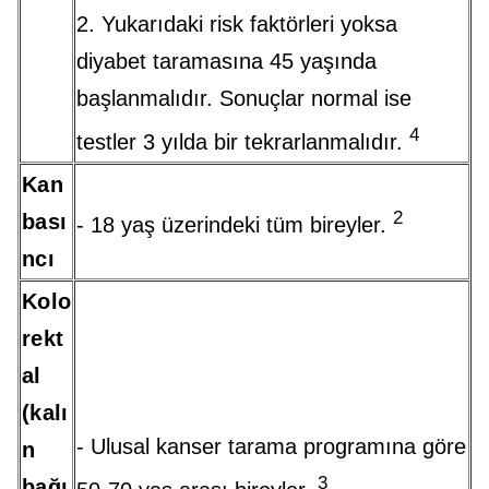
2. Yukarıdaki risk faktörleri yoksa
diyabet taramasına 45 yaşında
başlanmalıdır. Sonuçlar normal ise
4
testler 3 yılda bir tekrarlanmalıdır.
Kan
2
bası
- 18 yaş üzerindeki tüm bireyler.
ncı
Kolo
rekt
al
(kalı
- Ulusal kanser tarama programına göre
n
3
bağı