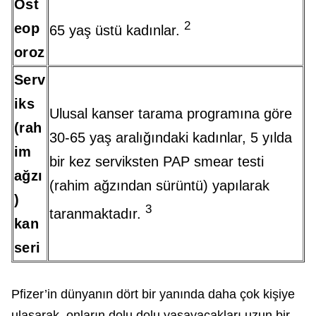
Ost
2
eop
65 yaş üstü kadınlar.
oroz
Serv
iks
Ulusal kanser tarama programına göre
(rah
30-65 yaş aralığındaki kadınlar, 5 yılda
im
bir kez serviksten PAP smear testi
ağzı
(rahim ağzından sürüntü) yapılarak
)
3
taranmaktadır.
kan
seri
Pfizer’in dünyanın dört bir yanında daha çok kişiye
ulaşarak, onların dolu dolu yaşayacakları uzun bir