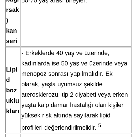
50-70 yaş arası bireyler.
rsak
)
kan
seri
- Erkeklerde 40 yaş ve üzerinde,
kadınlarda ise 50 yaş ve üzerinde veya
Lipi
menopoz sonrası yapılmalıdır. Ek
d
olarak, yaşla uyumsuz şekilde
boz
aterosklerozu, tip 2 diyabeti veya erken
uklu
yaşta kalp damar hastalığı olan kişiler
kları
yüksek risk altında sayılarak lipid
5
profilleri değerlendirilmelidir.