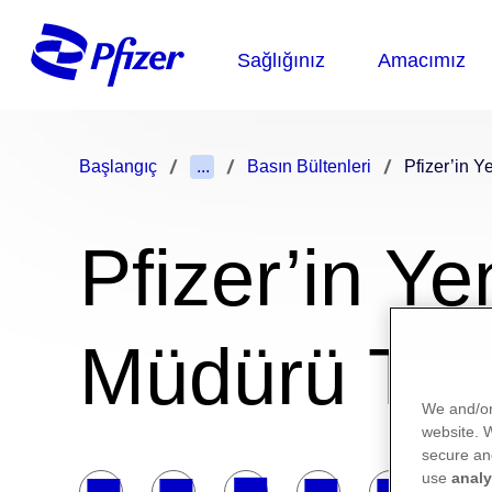
Başlangıç
...
Basın Bültenleri
Pfizer’in Y
Pfizer’in Ye
Müdürü Tul
We and/or
website.
secure an
use
analy