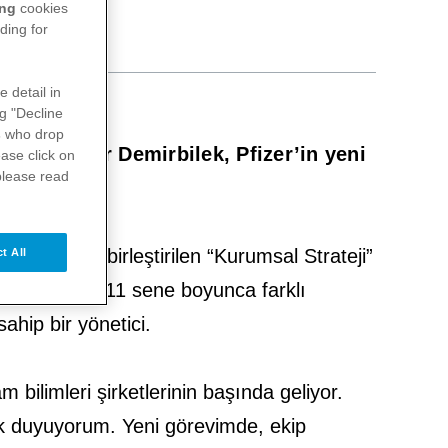
ing
cookies
ding for
e detail in
ng "Decline
s
who drop
nan Tulpar Demirbilek, Pfizer’in yeni
ase click on
please read
departmanda birleştirilen “Kurumsal Strateji”
t All
par Demirbilek 11 sene boyunca farklı
ahip bir yönetici.
m bilimleri şirketlerinin başında geliyor.
uk duyuyorum. Yeni görevimde, ekip