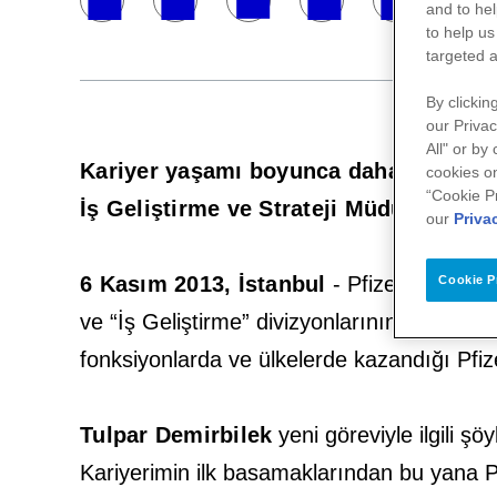
and to hel
to help us
targeted a
By clickin
our Privac
All" or by
Kariyer yaşamı boyunca daha önce de P
cookies on
“Cookie P
İş Geliştirme ve Strateji Müdürü oldu.
our
Priva
6 Kasım 2013, İstanbul
- Pfizer’in iş ih
Cookie P
ve “İş Geliştirme” divizyonlarının başına es
fonksiyonlarda ve ülkelerde kazandığı Pfiz
Tulpar Demirbilek
yeni göreviyle ilgili şö
Kariyerimin ilk basamaklarından bu yana 