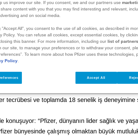
p us improve our site. If you consent, we and our partners use
market
 share content with you that you may find interesting and relevant, inclu
dvertising and on social media.
g "Accept All", you consent to the use of all cookies, as described in mor
y Policy. You can refuse all cookies, except essential cookies, by clicki
 closing this banner. For more information, including our
list of partner
fizer’de çeşitli kademelerde görev almış bulu
 our site, to manage your preferences or to withdraw your consent, ple
references”. To learn more about how Pfizer uses these technologies, 
cy Policy
.
tiyaçları ve global yapılanmasına paralel olarak tek 
references
Accept All
Rejec
ki bir Pfizerli olan Tulpar Demirbilek getirildi. Tul
er tecrübesi ve toplamda 18 senelik iş deneyimine s
yle konuşuyor: “Pfizer, dünyanın lider sağlık ve yaşa
Pfizer bünyesinde çalışmış olmaktan büyük mutlul