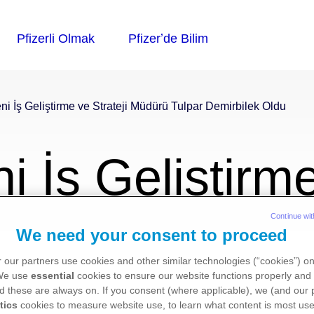
eni İş Geliştirme ve Strateji Müdürü Tulpar Demirbilek Oldu
ni İş Geliştirme
Continue wit
par Demirbile
We need your consent to proceed
 our partners use cookies and other similar technologies (“cookies”) o
 We use
essential
cookies to ensure our website functions properly and 
d these are always on. If you consent (where applicable), we (and our 
tics
cookies to measure website use, to learn what content is most use