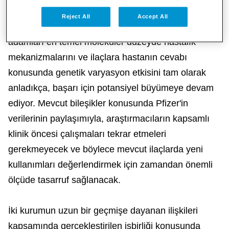
Mevcut bileşikler için yeni kullanımların belirlenmesi
Reject All
Accept All
endikasyonların keşfi olarak da biliniyor. Bilim
adamları en temel moleküler düzeyde hastalık
mekanizmalarını ve ilaçlara hastanın cevabı
konusunda genetik varyasyon etkisini tam olarak
anladıkça, başarı için potansiyel büyümeye devam
ediyor. Mevcut bileşikler konusunda Pfizer'in
verilerinin paylaşımıyla, araştırmacıların kapsamlı
klinik öncesi çalışmaları tekrar etmeleri
gerekmeyecek ve böylece mevcut ilaçlarda yeni
kullanımları değerlendirmek için zamandan önemli
ölçüde tasarruf sağlanacak.
İki kurumun uzun bir geçmişe dayanan ilişkileri
kapsamında gerçekleştirilen işbirliği konusunda