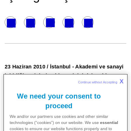
23 Haziran 2010 / İstanbul - Akademi ve sanayi
işbirliği projelerine bir yenisini daha ekleyen
X
Continue without Accepting 
Pfizer, Mayıs ayında Washington Üniversitesi
Tıp Fakültesi ile 5 yıllık bir anlaşma imzaladı.
We need your consent to
proceed
Pfizer ve Washington Üniversitesi Tıp Fakültesi
We and/or our partners use cookies and other similar
İşbirliği kapsamında Pfizer tarafından, üniversitenin
technologies (“cookies”) on our website. We use
essential
bilim adamlarına 500’ün üzerinde mevcut ve
cookies to ensure our website functions properly and to