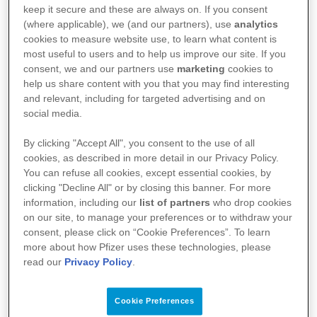
keep it secure and these are always on. If you consent
geliştirilmekte olan moleküllerle ilgili araştırma
(where applicable), we (and our partners), use
analytics
verilerine erişim imkanı verilecek.
cookies to measure website use, to learn what content is
most useful to users and to help us improve our site. If you
consent, we and our partners use
marketing
cookies to
Anlaşma kapsamında üniversitenin uluslararası
help us share content with you that you may find interesting
alanda bilimsel uzmanlığıyla ünlü olduğu alzheimer,
and relevant, including for targeted advertising and on
social media.
kanser, astım ve kronik obstrüktif akciğer hastalığı,
diyabet ve ilişkili metabolik bozukluklar gibi geniş bir
By clicking "Accept All", you consent to the use of all
cookies, as described in more detail in our Privacy Policy.
yelpazede ortaklaşa öneri, tasarım ve araştırma
You can refuse all cookies, except essential cookies, by
yapmak üzere Pfizer ve Washington
clicking "Decline All" or by closing this banner. For more
information, including our
list of partners
who drop cookies
Üniversitesi'nden bilim adamları bir araya gelecek.
on our site, to manage your preferences or to withdraw your
Mevcut ilaçlar için yeni kullanım alanları geliştirmeyi
consent, please click on “Cookie Preferences”. To learn
hedefleyen işbirliği, ilaç bileşiklerini daha etkin
more about how Pfizer uses these technologies, please
read our
Privacy Policy
.
geliştirme potansiyeli taşıyan akademi-sanayi
işbirliğinde yenilikçi bir yaklaşımı temsil ediyor.
Cookie Preferences