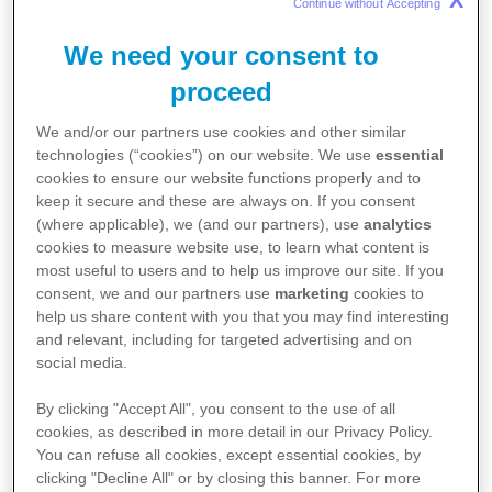
X
önde gelen kurumlarla birlikte çalışacak.
Continue without Accepting 
Pfizer ülkemizde de Ar-Ge ve inovasyon
We need your consent to
ortamının gelişmesi için benzer bir
proceed
çalışma modeline Hacettepe Üniversitesi
We and/or our partners use cookies and other similar
ile birlikte imza atmıştı.
technologies (“cookies”) on our website. We use
essential
cookies to ensure our website functions properly and to
keep it secure and these are always on. If you consent
(where applicable), we (and our partners), use
analytics
9 Eylül 2011, İstanbul
- Pfizer, en üst
cookies to measure website use, to learn what content is
düzeyde yaşam bilimleri araştırmaları yapan
most useful to users and to help us improve our site. If you
consent, we and our partners use
marketing
cookies to
kurumlarla çalışmalarını San Francisco ve
help us share content with you that you may find interesting
New York’takilere ek olarak Boston’da kurulan
and relevant, including for targeted advertising and on
social media.
bu merkezden yönetecek. Bu işbirliğiyle Pfizer,
By clicking "Accept All", you consent to the use of all
ilaç keşif ve geliştirme çalışmalarını
cookies, as described in more detail in our Privacy Policy.
hızlandırmayı hedefliyor.
You can refuse all cookies, except essential cookies, by
clicking "Decline All" or by closing this banner. For more