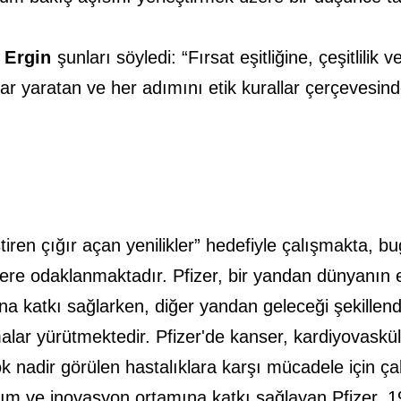
 Ergin
şunları söyledi: “Fırsat eşitliğine, çeşitlili
satlar yaratan ve her adımını etik kurallar çerçevesin
ştiren çığır açan yenilikler” hedefiyle çalışmakta, b
ilere odaklanmaktadır. Pfizer, bir yandan dünyanın e
sına katkı sağlarken, diğer yandan geleceği şekille
alar yürütmektedir. Pfizer'de kanser, kardiyovasküle
 çok nadir görülen hastalıklara karşı mücadele için ça
tırım ve inovasyon ortamına katkı sağlayan Pfizer, 