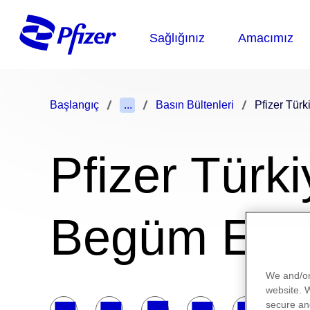
Başlangıç
...
Basın Bültenleri
Pfizer Tür
Pfizer Türk
Begüm Erg
We and/or
website.
secure an