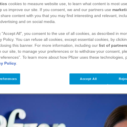
tics
cookies to measure website use, to learn what content is most use
p us improve our site. If you consent, we and our partners use
market
 share content with you that you may find interesting and relevant, inclu
dvertising and on social media.
g "Accept All", you consent to the use of all cookies, as described in mor
y Policy. You can refuse all cookies, except essential cookies, by clicki
ve ilaç sektöründe şirket avukatlığı, hukuk ve
 closing this banner. For more information, including our
list of partner
 our site, to manage your preferences or to withdraw your consent, ple
Hukuk Direktörü oldu.
references”. To learn more about how Pfizer uses these technologies, 
cy Policy
.
references
Accept All
Rejec