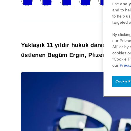
use
analy
and to hel
to help us
targeted a
By clickin
our Privac
Yaklaşık 11 yıldır hukuk danışmanlığı 
All" or by
cookies on
üstlenen Begüm Ergin, Pfizer Türkiye 
“Cookie P
our
Priva
Cookie P