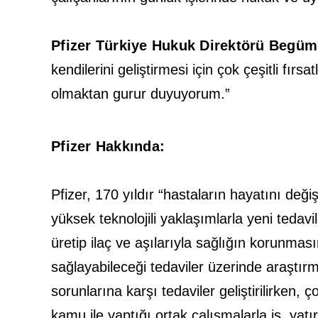
Pfizer Türkiye Hukuk Direktörü Begüm
kendilerini geliştirmesi için çok çeşitli fır
olmaktan gurur duyuyorum.”
Pfizer Hakkında:
Pfizer, 170 yıldır “hastaların hayatını deği
yüksek teknolojili yaklaşımlarla yeni tedav
üretip ilaç ve aşılarıyla sağlığın korunma
sağlayabileceği tedaviler üzerinde araştırm
sorunlarına karşı tedaviler geliştirilirken,
kamu ile yaptığı ortak çalışmalarla iş, ya