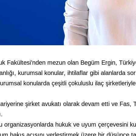
kuk Fakültesi’nden mezun olan Begüm Ergin, Türkiy
ığı, kurumsal konular, ihtilaflar gibi alanlarda s
msal konularda çeşitli çokuluslu ilaç şirketleriyle 
ariyerine şirket avukatı olarak devam etti ve Fas
ı.
 organizasyonlarda hukuk ve uyum çerçevesini kur
um bakış açısını yerleştirmek üzere bir düşünce tarz