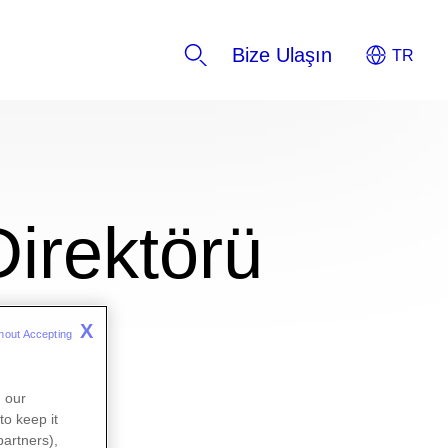
Bize Ulaşın
Direktörü
X
hout Accepting 
n our
to keep it
partners),