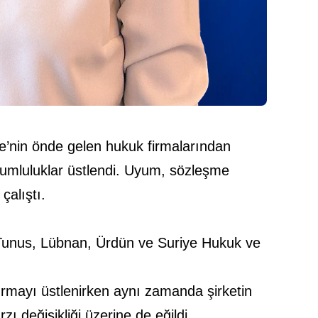
e’nin önde gelen hukuk firmalarından
orumluluklar üstlendi. Uyum, sözleşme
çalıştı.
, Tunus, Lübnan, Ürdün ve Suriye Hukuk ve
mayı üstlenirken aynı zamanda şirketin
ı değişikliği üzerine de eğildi.