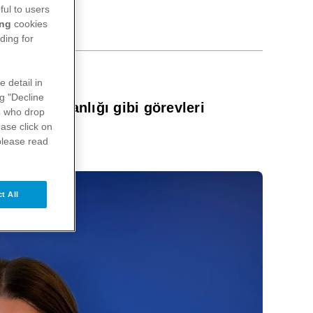
ful to users
ing
cookies
ding for
e detail in
ng "Decline
 uyum başkanlığı gibi görevleri
s
who drop
ase click on
please read
t All