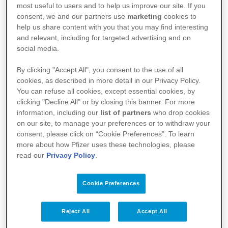
most useful to users and to help us improve our site. If you
consent, we and our partners use
marketing
cookies to
help us share content with you that you may find interesting
21 Nisan 2014, İstanbul
Bloomberg
and relevant, including for targeted advertising and on
Businessweek Türkiye ve Realta Danışmanlık
social media.
işbirliği çerçevesinde bu yıl altıncısı yapılan
By clicking "Accept All", you consent to the use of all
cookies, as described in more detail in our Privacy Policy.
“Türkiye'nin En Gözde Şirketleri”
You can refuse all cookies, except essential cookies, by
araştırmasında Pfizer Türkiye 11. sırada yer
clicking "Decline All" or by closing this banner. For more
information, including our
list of partners
who drop cookies
aldı. Pfizer Türkiye, her yıl olduğu gibi bu yıl
on our site, to manage your preferences or to withdraw your
consent, please click on “Cookie Preferences”. To learn
da, hem tüm sektörler arasında hem de ilaç
more about how Pfizer uses these technologies, please
sektöründe oluşturduğu öncü ve tercih edilen
read our
Privacy Policy
.
işveren kimliğini bir kez daha kanıtladı.
Cookie Preferences
"En Gözde Şirketler" araştırması, Y kuşağının
Reject All
Accept All
taleplerini en çok karşılayan şirketleri ortaya