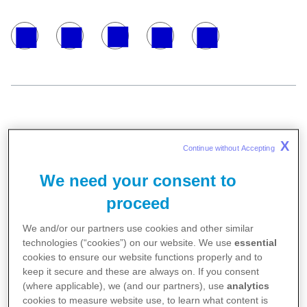
Bloomberg Businessweek Türkiye'nin altı
X
Continue without Accepting 
yıldır gerçekleştirdiği “Türkiye'nin En
We need your consent to
Gözde Şirketleri” araştırmasında Pfizer
proceed
Türkiye tüm sektörler içerisinde
We and/or our partners use cookies and other similar
geçtiğimiz seneye göre iki basamak
technologies (“cookies”) on our website. We use
essential
yükselerek 11. sırada yer aldı. 18 binden
cookies to ensure our website functions properly and to
keep it secure and these are always on. If you consent
fazla öğrencinin katıldığı araştırmada bu
(where applicable), we (and our partners), use
analytics
cookies to measure website use, to learn what content is
yıl listeye giren tek ilaç şirketi Pfizer oldu.