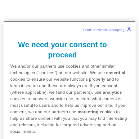
Ahbap Derneği’nin öncülüğünde, Pfizer
X
Continue without Accepting 
Türkiye’nin katkılarıyla inşa edilen Vefa İlk ve
We need your consent to
Ortaokulu açıldı. 12 sınıflık prefabrik bina,
proceed
modern eğitim imkanları sunarak bölgedeki
çocukların eğitim hayatlarına kesintisiz olarak
We and/or our partners use cookies and other similar
devam etmesini sağlıyor.
technologies (“cookies”) on our website. We use
essential
cookies to ensure our website functions properly and to
keep it secure and these are always on. If you consent
Açılış törenine Ahbap Derneği yetkilileri, Pfizer
(where applicable), we (and our partners), use
analytics
cookies to measure website use, to learn what content is
Türkiye Ülke Başkanı Metin Hullu ve yönetim
most useful to users and to help us improve our site. If you
ekibi ile bölge temsilcileri katıldı.
consent, we and our partners use
marketing
cookies to
help us share content with you that you may find interesting
and relevant, including for targeted advertising and on
social media.