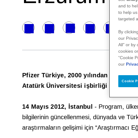
and to hel
to help us
targeted a
By clickin
our Privac
All" or by
cookies on
“Cookie P
our
Priva
Pfizer Türkiye, 2000 yılından bu yan
Cookie P
Atatürk Üniversitesi işbirliği ve T.C. 
14 Mayıs 2012, İstanbul
- Program, ülkem
bilgilerinin güncellenmesi, dünyada ve Türk
araştırmaların gelişimi için “Araştırmacı Eğ