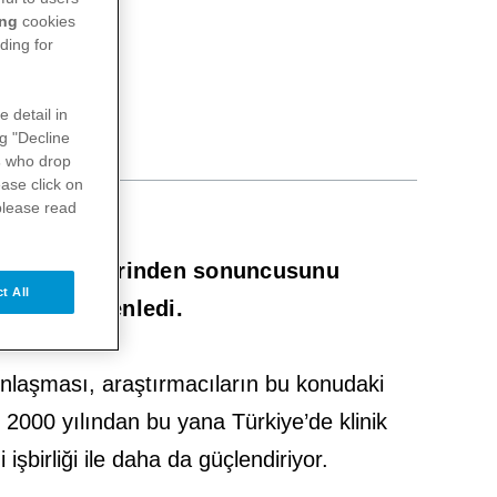
ing
cookies
ding for
e detail in
ng "Decline
s
who drop
ase click on
please read
macı Eğitimlerinden sonuncusunu
t All
urum’da düzenledi.
ınlaşması, araştırmacıların bu konudaki
. 2000 yılından bu yana Türkiye’de klinik
şbirliği ile daha da güçlendiriyor.