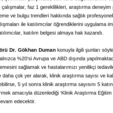
i çalışmalar, faz 1 gereklilikleri, araştırma deneyi
eme ve bulgu trendleri hakkında sağlık profesyonell
lışmaları ile katılımcılar öğrendiklerini uygulama 
tılımcılar, katılım belgesi almaya hak kazandı.
ktörü Dr. Gökhan Duman
konuyla ilgili şunları söyl
yalnızca %20’si Avrupa ve ABD dışında yapılmaktad
mesini sağlamak ve hastalarımızı yenilikçi tedaviler
inde daha çok yer alarak, klinik araştırma sayısı ve 
ilirse, 5 yıl sonra klinik araştırma sayısını 5 katına
tirmek amacıyla düzenlediği ‘Klinik Araştırma Eğitim
devam edecektir.