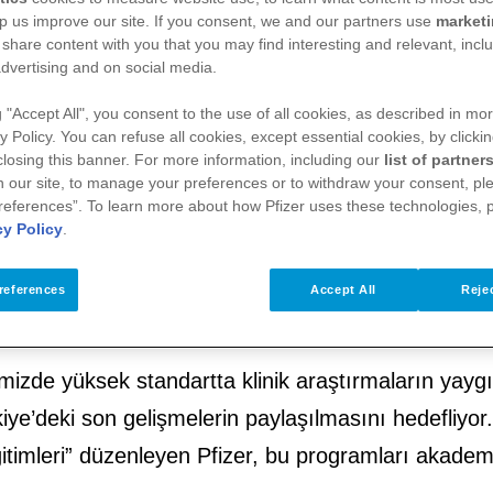
p us improve our site. If you consent, we and our partners use
market
 share content with you that you may find interesting and relevant, inclu
dvertising and on social media.
g "Accept All", you consent to the use of all cookies, as described in mor
y Policy. You can refuse all cookies, except essential cookies, by clicki
 closing this banner. For more information, including our
list of partner
 our site, to manage your preferences or to withdraw your consent, ple
references”. To learn more about how Pfizer uses these technologies, 
cy Policy
.
a 3000’e yakın hekime eğitim sunduğu Araştır
references
Accept All
Rejec
Sağlık Bakanlığı onayıyla 11 – 12 Mayıs’ta Erz
izde yüksek standartta klinik araştırmaların yayg
iye’deki son gelişmelerin paylaşılmasını hedefliyor
itimleri” düzenleyen Pfizer, bu programları akademi i