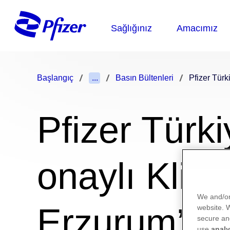
Başlangıç
...
Basın Bültenleri
Pfizer Türk
Pfizer Türki
onaylı Klini
We and/or
Erzurum’da 
website.
secure an
use
analy