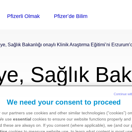
iye, Sağlık Bakanlığı onaylı Klinik Araştırma Eğitimi’ni Erzurum’
ye, Sağlık Bak
k Araştırma Eği
Continue wit
We need your consent to proceed
 our partners use cookies and other similar technologies (“cookies”) o
gerçekleştirdi
 We use
essential
cookies to ensure our website functions properly and 
d these are always on. If you consent (where applicable), we (and our 
tics
cookies to measure website use, to learn what content is most use