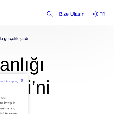
Bize Ulaşın
da gerçekleştirdi
anlığı
timi’ni
X
hout Accepting 
n our
to keep it
partners),
ful to users