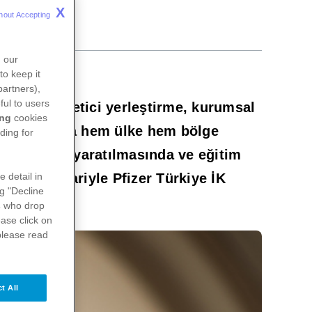
X
hout Accepting 
n our
to keep it
partners),
ful to users
st düzey yönetici yerleştirme, kurumsal
ing
cookies
itli alanlarda hem ülke hem bölge
ding for
markasının yaratılmasında ve eğitim
 2021 itibariyle Pfizer Türkiye İK
e detail in
ng "Decline
s
who drop
ase click on
please read
t All