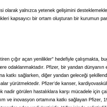
ekçisi olarak yalnızca yetenek gelişimini destekleme
settikleri kapsayıcı bir ortam oluşturan bir kurumun
ştiren çığır açan yenilikler” hedefiyle çalışmakta, b
ilere odaklanmaktadır. Pfizer, bir yandan dünyanın e
sına katkı sağlarken, diğer yandan geleceği şekille
alar yürütmektedir. Pfizer'de kanser, kardiyovasküle
 çok nadir görülen hastalıklara karşı mücadele için ça
ırım ve inovasyon ortamına katkı sağlayan Pfizer, 1