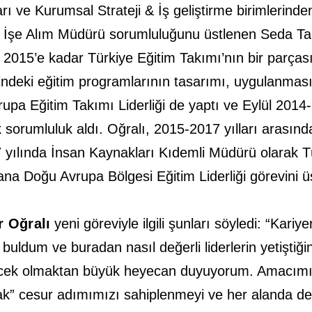
 ve Kurumsal Strateji & İş geliştirme birimlerinden
 İşe Alım Müdürü sorumluluğunu üstlenen Seda Tamu
n 2015’e kadar Türkiye Eğitim Takımı’nın bir parça
esindeki eğitim programlarının tasarımı, uygulanmas
rupa Eğitim Takımı Liderliği de yaptı ve Eylül 201
orumluluk aldı. Oğralı, 2015-2017 yılları arasında 
 yılında İnsan Kaynakları Kıdemli Müdürü olarak T
na Doğu Avrupa Bölgesi Eğitim Liderliği görevini ü
r Oğralı
yeni göreviyle ilgili şunları söyledi: “Kariy
satı buldum ve buradan nasıl değerli liderlerin yetişt
decek olmaktan büyük heyecan duyuyorum. Amacımız
k” cesur adımımızı sahiplenmeyi ve her alanda değ