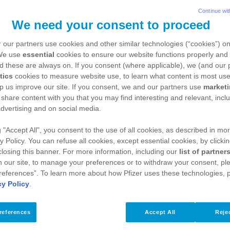
Continue wit
We need your consent to proceed
 our partners use cookies and other similar technologies (“cookies”) o
 We use
essential
cookies to ensure our website functions properly and 
d these are always on. If you consent (where applicable), we (and our 
tics
cookies to measure website use, to learn what content is most use
olan Seda Tamur Oğralı, 17 yılı aşkın süredir ü
p us improve our site. If you consent, we and our partners use
market
rumsal iletişim ve sağlık politikaları gibi çeş
 share content with you that you may find interesting and relevant, inclu
dvertising and on social media.
bi. Şimdiye kadar Pfizer Türkiye’nin işveren 
inde de etkin rol alan Seda Tamur Oğralı, Mayıs
g "Accept All", you consent to the use of all cookies, as described in mor
y Policy. You can refuse all cookies, except essential cookies, by clicki
 closing this banner. For more information, including our
list of partner
 our site, to manage your preferences or to withdraw your consent, ple
references”. To learn more about how Pfizer uses these technologies, 
cy Policy
.
references
Accept All
Rejec