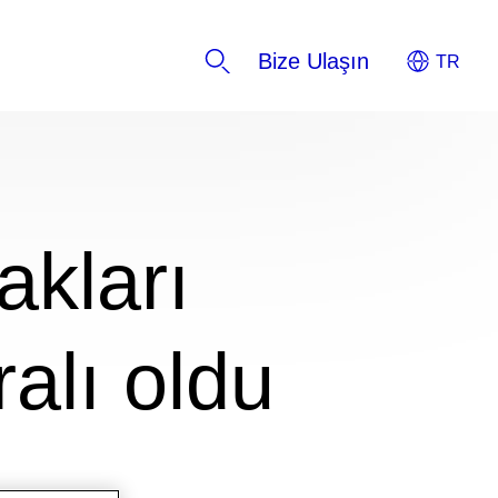
Bize Ulaşın
akları
alı oldu