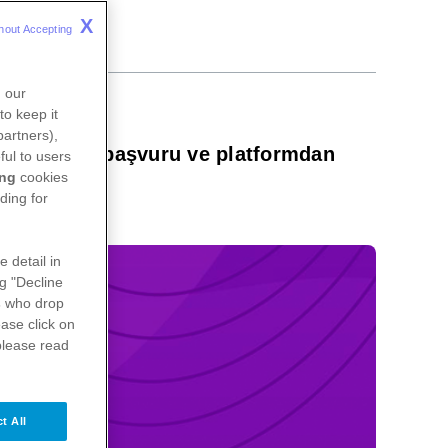
X
hout Accepting 
n our
to keep it
partners),
ldığı yüksek başvuru ve platformdan
ful to users
ing
cookies
ding for
e detail in
ng "Decline
s
who drop
ase click on
please read
t All