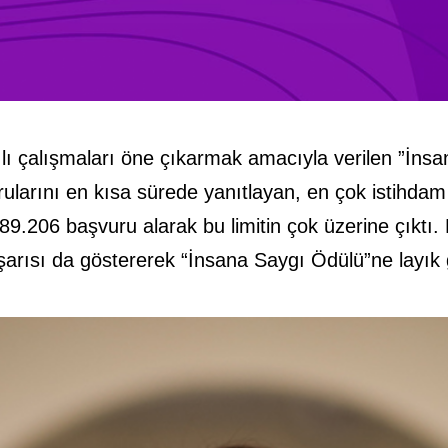
lı çalışmaları öne çıkarmak amacıyla verilen ”İnsan
rularını en kısa sürede yanıtlayan, en çok istihda
nde 89.206 başvuru alarak bu limitin çok üzerine çı
arısı da göstererek “İnsana Saygı Ödülü”ne layık 