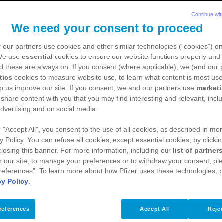
Continue wit
We need your consent to proceed
 our partners use cookies and other similar technologies (“cookies”) o
 We use
essential
cookies to ensure our website functions properly and 
d these are always on. If you consent (where applicable), we (and our 
plerini buldu. Pfizer, Kariyer.net üzerinden a
tics
cookies to measure website use, to learn what content is most use
p us improve our site. If you consent, we and our partners use
market
a bir kez daha ödüle layık görüldü.
 share content with you that you may find interesting and relevant, inclu
dvertising and on social media.
g "Accept All", you consent to the use of all cookies, as described in mor
y Policy. You can refuse all cookies, except essential cookies, by clicki
 closing this banner. For more information, including our
list of partner
 our site, to manage your preferences or to withdraw your consent, ple
references”. To learn more about how Pfizer uses these technologies, 
cy Policy
.
references
Accept All
Rejec