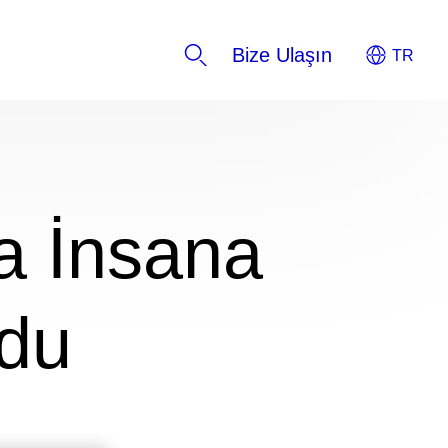
Bize Ulaşın
ha İnsana
ldu