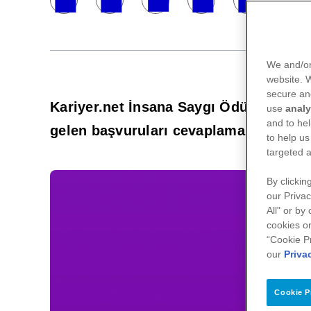
We and/or
website.
secure an
Kariyer.net İnsana Saygı Ödülleri sahi
use
analy
and to hel
gelen başvuruları cevaplama oranlarıyl
to help us
targeted a
By clickin
our Privac
All" or by
cookies on
“Cookie P
our
Priva
Cookie P