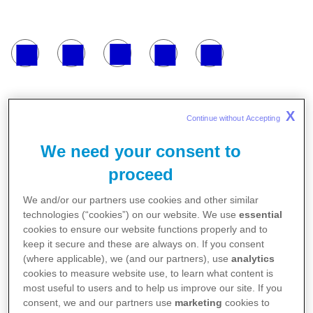
X
Continue without Accepting 
We need your consent to
Pfizer ailesine 2006 yılında katılan Murat Atik,
proceed
Pfizer Suudi Arabistan Fabrika Direktörü olarak
atandı. Yeni pozisyonu öncesinde görevine
We and/or our partners use cookies and other similar
technologies (“cookies”) on our website. We use
essential
2018 yılından bu yana Yerel Pazarlar Üretim ve
cookies to ensure our website functions properly and to
Tedarik Operasyonları Destek Direktörü olarak
keep it secure and these are always on. If you consent
(where applicable), we (and our partners), use
analytics
devam eden Atik, şimdiye kadar Pfizer
cookies to measure website use, to learn what content is
bünyesinde Pfizer Global Tedarik IT Uzmanı ve
most useful to users and to help us improve our site. If you
consent, we and our partners use
marketing
cookies to
IT Koordinatörü, Üretim ve İthal Ürün Planlama