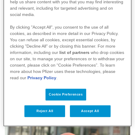
help us share content with you that you may find interesting
Müdürü, İş Geliştirme Müdürü, Yerel Pazarlar
and relevant, including for targeted advertising and on
Üretim ve Tedarik Operasyonları Destek
social media.
Direktörü gibi önemli görevler üstlendi.
By clicking "Accept All", you consent to the use of all
cookies, as described in more detail in our Privacy Policy.
You can refuse all cookies, except essential cookies, by
clicking "Decline All" or by closing this banner. For more
information, including our
list of partners
who drop cookies
on our site, to manage your preferences or to withdraw your
consent, please click on “Cookie Preferences”. To learn
more about how Pfizer uses these technologies, please
read our
Privacy Policy
.
Cookie Preferences
Reject All
Accept All