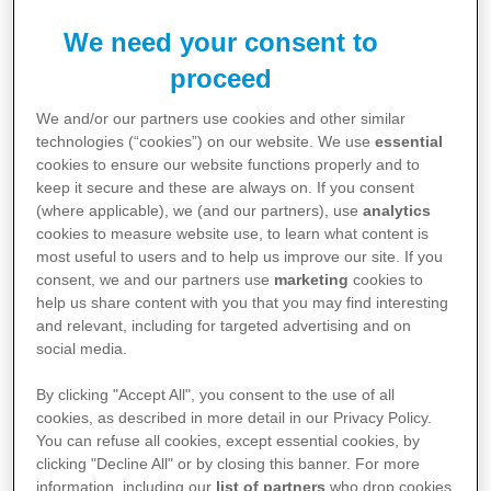
We need your consent to
Uluslararası Kanser Kontrolü Birliği (UICC),
proceed
metastatik meme kanseri alanındaki "SPARC
MBC† Challenge" proje yarışmasıyla
We and/or our partners use cookies and other similar
technologies (“cookies”) on our website. We use
essential
metastatik meme kanseri alanındaki girişimleri
cookies to ensure our website functions properly and to
ödüllendirecek. Pfizer, metastatik meme
keep it secure and these are always on. If you consent
kanseri hastalarına daha fazla destek
(where applicable), we (and our partners), use
analytics
cookies to measure website use, to learn what content is
sağlayabilmek amacıyla yapacağı 500.000
most useful to users and to help us improve our site. If you
dolarlık bağışla programı finanse edecek.
consent, we and our partners use
marketing
cookies to
help us share content with you that you may find interesting
STK’ların ve devlet kurumlarının katılımına açık
and relevant, including for targeted advertising and on
olacak yarışmaya başvurular 1 Mart 2015 - 19
social media.
Nisan 2015 tarihleri arasında
By clicking "Accept All", you consent to the use of all
https://proposalcentral.altum.com/default.asp
cookies, as described in more detail in our Privacy Policy.
adresinden yapılabilecek.
You can refuse all cookies, except essential cookies, by
clicking "Decline All" or by closing this banner. For more
information, including our
list of partners
who drop cookies