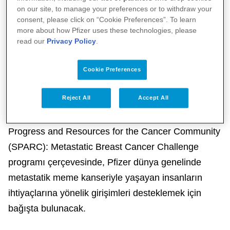
26 Mart 2014, İstanbul
Pfizer, Uluslararası Kanser
on our site, to manage your preferences or to withdraw your
consent, please click on “Cookie Preferences”. To learn
Kontrolu Birliği’nin (UICC) metastatik meme kanseri
more about how Pfizer uses these technologies, please
(MMK) hastalarının karşılaştığı zorlukları konu
read our
Privacy Policy
.
alacak girişimine bağışta bulunacak. Tedavisinde
büyük ilerleme sağlanmış olmasına rağmen, meme
Cookie Preferences
kanseri hâlâ global ölçekte önemli ve büyüyen bir
Reject All
Accept All
sağlık sorunu oluşturuyor ve hastalar genelde
hastalığın ileri evrelerinde tanı alıyor.1,2 Seeding
Progress and Resources for the Cancer Community
(SPARC): Metastatic Breast Cancer Challenge
programı çerçevesinde, Pfizer dünya genelinde
metastatik meme kanseriyle yaşayan insanların
ihtiyaçlarına yönelik girişimleri desteklemek için
bağışta bulunacak.