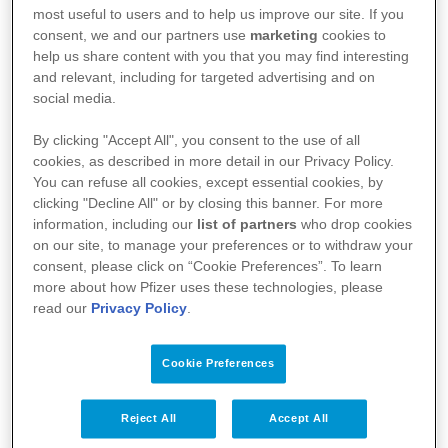
most useful to users and to help us improve our site. If you
consent, we and our partners use
marketing
cookies to
help us share content with you that you may find interesting
and relevant, including for targeted advertising and on
social media.
By clicking "Accept All", you consent to the use of all
cookies, as described in more detail in our Privacy Policy.
You can refuse all cookies, except essential cookies, by
clicking "Decline All" or by closing this banner. For more
information, including our
list of partners
who drop cookies
on our site, to manage your preferences or to withdraw your
consent, please click on “Cookie Preferences”. To learn
Boğaziçi Üniversitesi Kimya Mühendisliği
more about how Pfizer uses these technologies, please
read our
Privacy Policy
.
bölümünden mezun olan Metin Hullu, New York
Columbia Üniversitesi’nde Endüstri Mühendisliği
Cookie Preferences
dalında yüksek lisansını tamamladı. Pfizer’deki 16
yılı aşkın kariyer yolculuğunda pazarlama, pazar
Reject All
Accept All
erişim, strateji ve liderlik pozisyonlarında