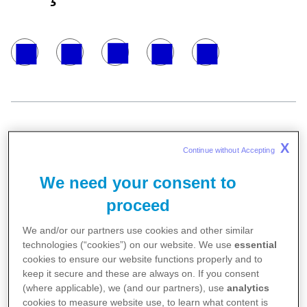
X
Continue without Accepting 
2007 yılında Proje Yöneticisi olarak Pfizer
ailesine katılan Metin Hullu, 1 Nisan itibariyle
We need your consent to
Pfizer Türkiye Ülke Başkanı oldu. Metin Hullu,
proceed
daha önce İsrail Ülke Müdürü olarak görev
We and/or our partners use cookies and other similar
yapmaktaydı.
technologies (“cookies”) on our website. We use
essential
cookies to ensure our website functions properly and to
keep it secure and these are always on. If you consent
(where applicable), we (and our partners), use
analytics
cookies to measure website use, to learn what content is