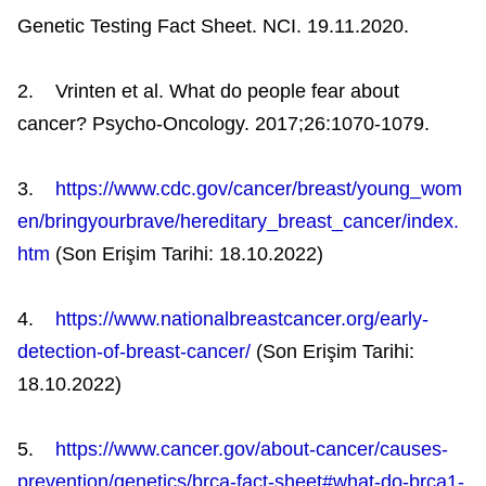
Genetic Testing Fact Sheet. NCI. 19.11.2020.
2. Vrinten et al. What do people fear about
cancer? Psycho-Oncology. 2017;26:1070-1079.
3.
https://www.cdc.gov/cancer/breast/young_wom
en/bringyourbrave/hereditary_breast_cancer/index.
htm
(Son Erişim Tarihi: 18.10.2022)
4.
https://www.nationalbreastcancer.org/early-
detection-of-breast-cancer/
(Son Erişim Tarihi:
18.10.2022)
5.
https://www.cancer.gov/about-cancer/causes-
prevention/genetics/brca-fact-sheet#what-do-brca1-