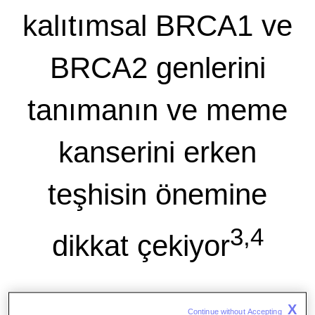
kalıtımsal BRCA1 ve
BRCA2 genlerini
tanımanın ve meme
kanserini erken
teşhisin önemine
3,4
dikkat çekiyor
X
Continue without Accepting 