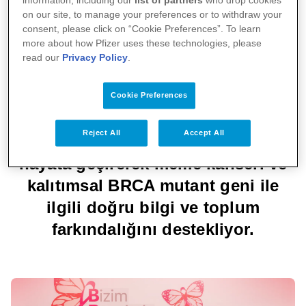
meme kanseri nedeni olan
information, including our
list of partners
who drop cookies
on our site, to manage your preferences or to withdraw your
6
genlerdir.
consent, please click on “Cookie Preferences”. To learn
more about how Pfizer uses these technologies, please
read our
Privacy Policy
.
Pfizer, meme kanseri hastalarının
hayatlarına değer katacağı
Cookie Preferences
inancıyla
“
Bizim Rengimiz Cesaret -
Reject All
Accept All
1,2
Bilgi Cesaret Verir’’
kampanyasını
hayata geçirerek meme kanseri ve
kalıtımsal BRCA mutant geni ile
ilgili doğru bilgi ve toplum
farkındalığını destekliyor.