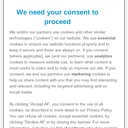
We need your consent to
proceed
We and/or our partners use cookies and other similar
technologies (“cookies”) on our website. We use
essential
cookies to ensure our website functions properly and to
keep it secure and these are always on. If you consent
Toplumun meme kanseri ile
(where applicable), we (and our partners), use
analytics
mücadelede kalıtımsal BRCA1 ve
cookies to measure website use, to learn what content is
most useful to users and to help us improve our site. If you
BRCA2 genleri hakkında bilgiye ve
consent, we and our partners use
marketing
cookies to
farkındalığa sahip olması, kanserde
help us share content with you that you may find interesting
and relevant, including for targeted advertising and on
4,5
erken tanının yolunu açıyor
.
social media.
BRCA1 ve BRCA2 genleri meme
By clicking "Accept All", you consent to the use of all
kanserine genetik yatkınlığı
cookies, as described in more detail in our Privacy Policy.
You can refuse all cookies, except essential cookies, by
belirleyen ve en yaygın kalıtımsal
clicking "Decline All" or by closing this banner. For more