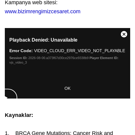
Kampanya web sitesi:
www.bizimrengimizcesaret.com
This
Close
Playback Denied: Unavailable
is
Moda
a
Dialo
Error Code:
VIDEO_CLOUD_ERR_VIDEO_NOT_PLAYABLE
modal
window.
Session ID:
2026-08-06:a373f67d30ce2976ce9338b9
Player Element ID:
vjs_video_3
OK
Kaynaklar:
1. BRCA Gene Mutations: Cancer Risk and