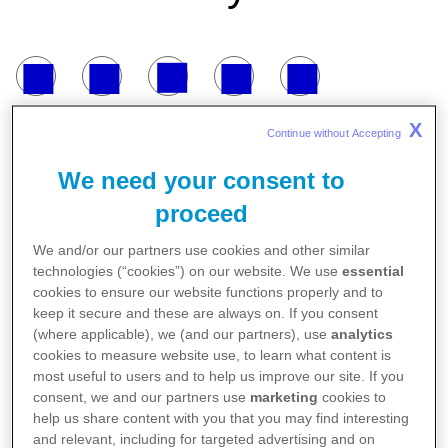
X
Continue without Accepting 
We need your consent to
proceed
Realta Danışmanlık tarafından bu yıl 15’incisi
We and/or our partners use cookies and other similar
düzenlenen ‘Türkiye’nin En Gözde Şirketleri’
technologies (“cookies”) on our website. We use
essential
araştırması sonuçlandı. Türkiye genelinden 62
cookies to ensure our website functions properly and to
keep it secure and these are always on. If you consent
bin 541'i üniversite öğrencisi ve 28 bin 623'ü
(where applicable), we (and our partners), use
analytics
genç profesyonel olmak üzere toplam 91 bin
cookies to measure website use, to learn what content is
164 kişinin dahil olduğu araştırmada
most useful to users and to help us improve our site. If you
consent, we and our partners use
marketing
cookies to
katılımcılar, kendilerine yöneltilen sorularla en
help us share content with you that you may find interesting
çok çalışılmak istenen şirketleri ve sebeplerini
and relevant, including for targeted advertising and on