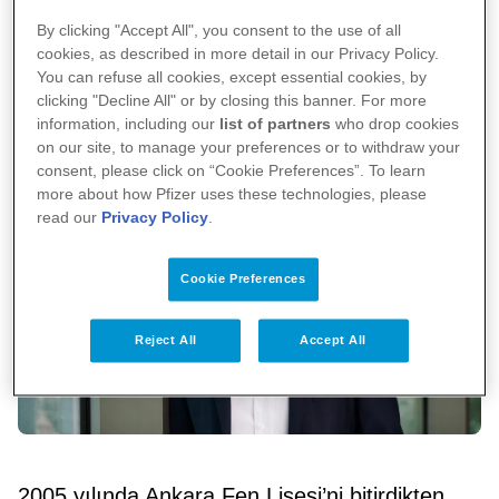
Karaarslan, Pfizer Türkiye İnflamasyon,
By clicking "Accept All", you consent to the use of all
İmmünoloji ve Hastane Kategori Lideri olarak
cookies, as described in more detail in our Privacy Policy.
You can refuse all cookies, except essential cookies, by
atandı.
clicking "Decline All" or by closing this banner. For more
information, including our
list of partners
who drop cookies
on our site, to manage your preferences or to withdraw your
consent, please click on “Cookie Preferences”. To learn
more about how Pfizer uses these technologies, please
read our
Privacy Policy
.
Cookie Preferences
Reject All
Accept All
2005 yılında Ankara Fen Lisesi’ni bitirdikten