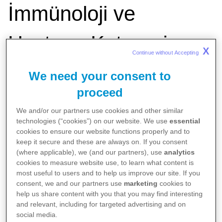
İmmünoloji ve
Hastane Kategori
X
Continue without Accepting 
Lideri olarak atandı
We need your consent to
proceed
We and/or our partners use cookies and other similar
technologies (“cookies”) on our website. We use
essential
cookies to ensure our website functions properly and to
keep it secure and these are always on. If you consent
(where applicable), we (and our partners), use
analytics
cookies to measure website use, to learn what content is
most useful to users and to help us improve our site. If you
consent, we and our partners use
marketing
cookies to
help us share content with you that you may find interesting
and relevant, including for targeted advertising and on
Pfizer ailesinin 14 yıllık bir üyesi olan Gökhan
social media.