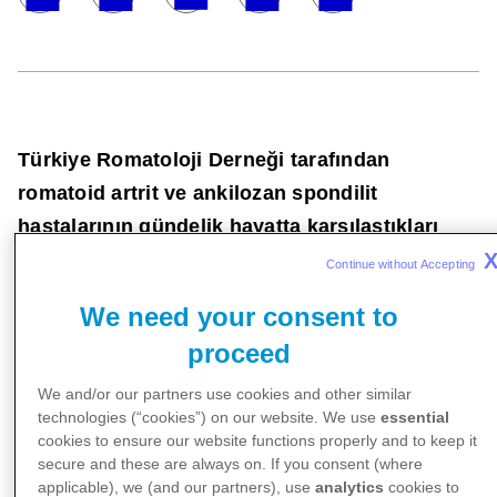
Türkiye Romatoloji Derneği tarafından
romatoid artrit ve ankilozan spondilit
hastalarının gündelik hayatta karşılaştıkları
zorluklara dikkat çekmek amacıyla 2010
Continue without Accepting 
yılından beri düzenlenen hareket temalı
We need your consent to
fotoğraf yarışması bu yıl “Hareket Hayattır”
proceed
teması altında yapılıyor. Pfizer İnflamasyon’un
koşulsuz katkılarıyla düzenlenen ve geleneksel
We and/or our partners use cookies and other similar
technologies (“cookies”) on our website. We use
essential
olarak konusu hareket olan hekim ve
cookies to ensure our website functions properly and to keep it
hemşirelerin katılımıyla gerçekleşen yarışma
secure and these are always on. If you consent (where
applicable), we (and our partners), use
analytics
cookies to
bu yıl ilk kez hastalara da açık.