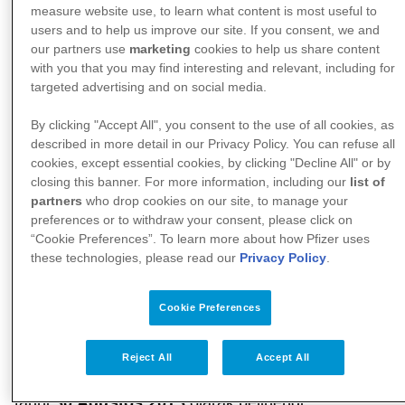
measure website use, to learn what content is most useful to
users and to help us improve our site. If you consent, we and
our partners use
marketing
cookies to help us share content
with you that you may find interesting and relevant, including for
targeted advertising and on social media.
By clicking "Accept All", you consent to the use of all cookies, as
described in more detail in our Privacy Policy. You can refuse all
cookies, except essential cookies, by clicking "Decline All" or by
closing this banner. For more information, including our
list of
08 Temmuz 2013, İstanbul
- Romatoid artrit (RA)
partners
who drop cookies on our site, to manage your
ve ankilozan spondilit (AS) hastaları yaşadıkları
preferences or to withdraw your consent, please click on
hareket kısıtlılığı nedeniyle gündelik hayatlarında
“Cookie Preferences”. To learn more about how Pfizer uses
these technologies, please read our
Privacy Policy
.
büyük zorluklar ve engellerle karşılaşıyorlar. Türkiye
Romatoloji Derneği’nin söz konusu zorluklara ve
Cookie Preferences
genel olarak hareket kısıtlılığının yarattığı engellere
dikkat çekmek amacıyla düzenlediği “
Hareket
Reject All
Accept All
Hayattır
” temalı fotoğraf yarışmasının son başvuru
tarihi
30 Ağustos 2013
olarak belirlendi.