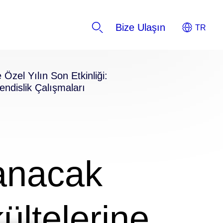
Bize Ulaşın
Özel Yılın Son Etkinliği:
ndislik Çalışmaları
anacak
ültelerine