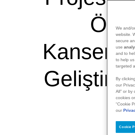
Özel 
We and/or
website.
secure an
Kanser Te
use
analy
and to hel
to help us
targeted a
Geliştirm
By clickin
our Privac
All" or by
cookies on
“Cookie P
our
Priva
Cookie P