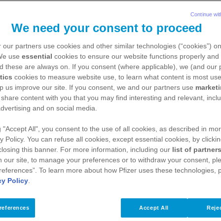
Continue wit
Yılın Son Etki
We need your consent to proceed
 our partners use cookies and other similar technologies (“cookies”) o
 We use
essential
cookies to ensure our website functions properly and 
d these are always on. If you consent (where applicable), we (and our 
spiti Amaçlı 
tics
cookies to measure website use, to learn what content is most use
p us improve our site. If you consent, we and our partners use
market
 share content with you that you may find interesting and relevant, inclu
dvertising and on social media.
eye Yönelik M
g "Accept All", you consent to the use of all cookies, as described in mor
y Policy. You can refuse all cookies, except essential cookies, by clicki
 closing this banner. For more information, including our
list of partner
Çalışmaları
 our site, to manage your preferences or to withdraw your consent, ple
references”. To learn more about how Pfizer uses these technologies, 
cy Policy
.
references
Accept All
Rejec