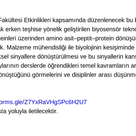
akültesi Etkinlikleri kapsamında düzenlenecek bu b
 erken teşhise yönelik geliştirilen biyosensör teknol
inleri üzerinden amino asit–peptit–protein dönüşü
k. Malzeme mühendisliği ile biyolojinin kesişiminde
iksel sinyallere dönüştürülmesi ve bu sinyallerin ka
aylarının derslerde öğrendikleri temel kavramların ar
üştüğünü görmelerini ve disiplinler arası düşünme b
//forms.gle/Z7YxRaVHgSPc6H2U7
 yoluyla iletilecektir.