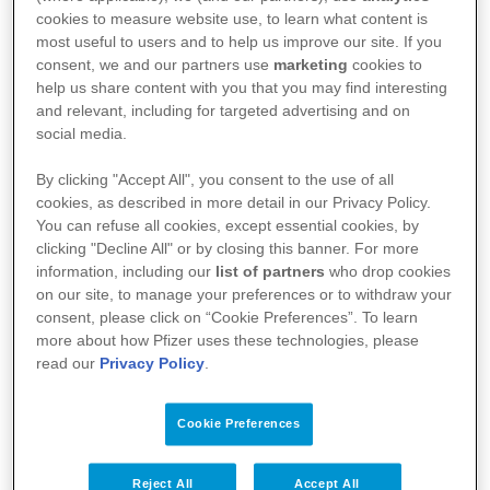
cookies to measure website use, to learn what content is
most useful to users and to help us improve our site. If you
consent, we and our partners use
marketing
cookies to
help us share content with you that you may find interesting
Bilimin rehberliğinde yürütülen çalışmalardan
and relevant, including for targeted advertising and on
ilham alarak gençleri bilimle buluşturmayı,
social media.
daha iyi bir gelecek için gençlere bilimi
sevdirmeyi amaçlayan Bilim Gençlerle
By clicking "Accept All", you consent to the use of all
Kazanacak Projesi’nin nisan ayı etkinlikleri
cookies, as described in more detail in our Privacy Policy.
“Gerçek Zeka mı, Yapay Bir Algı mı?” ve “21.
You can refuse all cookies, except essential cookies, by
Yüzyılda İnşaat Mühendisliğinin Dönüşümü”
clicking "Decline All" or by closing this banner. For more
konularına odaklanacak.
information, including our
list of partners
who drop cookies
on our site, to manage your preferences or to withdraw your
consent, please click on “Cookie Preferences”. To learn
more about how Pfizer uses these technologies, please
read our
Privacy Policy
.
Cookie Preferences
Reject All
Accept All