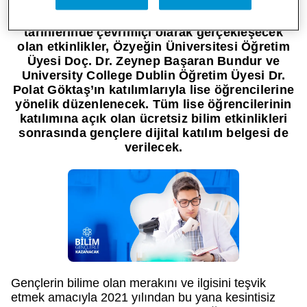
Bilim Kahramanları Derneği’nin öncülüğünde,
Pfizer Türkiye’nin katkıları ile 15 ve 16 Nisan
tarihlerinde çevrimiçi olarak gerçekleşecek
olan etkinlikler, Özyeğin Üniversitesi Öğretim
Üyesi Doç. Dr. Zeynep Başaran Bundur ve
University College Dublin Öğretim Üyesi Dr.
Polat Göktaş’ın katılımlarıyla lise öğrencilerine
yönelik düzenlenecek. Tüm lise öğrencilerinin
katılımına açık olan ücretsiz bilim etkinlikleri
sonrasında gençlere dijital katılım belgesi de
verilecek.
Gençlerin bilime olan merakını ve ilgisini teşvik
etmek amacıyla 2021 yılından bu yana kesintisiz