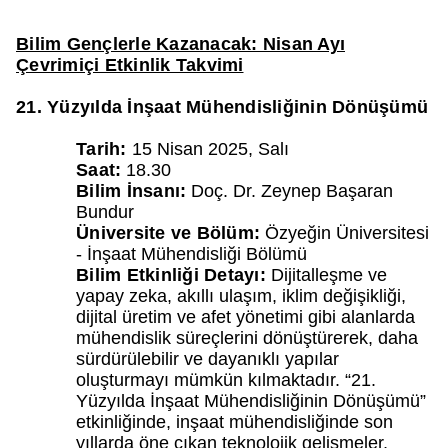
Bilim Gençlerle Kazanacak: Nisan Ayı
Çevrimiçi Etkinlik Takvimi
21. Yüzyılda İnşaat Mühendisliğinin Dönüşümü
Tarih:
15 Nisan 2025, Salı
Saat:
18.30
Bilim İnsanı:
Doç. Dr. Zeynep Başaran
Bundur
Üniversite ve Bölüm:
Özyeğin Üniversitesi
- İnşaat Mühendisliği Bölümü
Bilim Etkinliği Detayı:
Dijitalleşme ve
yapay zeka, akıllı ulaşım, iklim değişikliği,
dijital üretim ve afet yönetimi gibi alanlarda
mühendislik süreçlerini dönüştürerek, daha
sürdürülebilir ve dayanıklı yapılar
oluşturmayı mümkün kılmaktadır. “21.
Yüzyılda İnşaat Mühendisliğinin Dönüşümü”
etkinliğinde, inşaat mühendisliğinde son
yıllarda öne çıkan teknolojik gelişmeler,