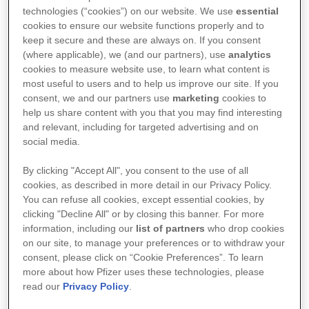
technologies (“cookies”) on our website. We use
essential
cookies to ensure our website functions properly and to
keep it secure and these are always on. If you consent
(where applicable), we (and our partners), use
analytics
Temel bilimler ve mühendislik alanlarında çalışan
cookies to measure website use, to learn what content is
bilim insanlarıyla bilim insanlarıyla 14-18 yaş
most useful to users and to help us improve our site. If you
consent, we and our partners use
marketing
cookies to
aralığındaki lise öğrencilerinin çevrimiçi atölyelerde
help us share content with you that you may find interesting
bir araya geldiği Bilim Gençlerle Kazanacak projesi,
and relevant, including for targeted advertising and on
social media.
ağustos ayında ilk yüz yüze etkinliğini de
gerçekleştirmesinin ardından eylül ayında çevrimiçi
By clicking "Accept All", you consent to the use of all
atölyelerine kaldığı yerden devam ediyor. Tamamen
cookies, as described in more detail in our Privacy Policy.
You can refuse all cookies, except essential cookies, by
ücretsiz olan bilim etkinliklerinin sonunda tüm
clicking "Decline All" or by closing this banner. For more
katılımcı gençlere dijital sertifika da veriliyor.
information, including our
list of partners
who drop cookies
on our site, to manage your preferences or to withdraw your
consent, please click on “Cookie Preferences”. To learn
22 Eylül Perşembe saat 18.00
more about how Pfizer uses these technologies, please
read our
Privacy Policy
.
İstanbul Teknik Üniversitesi'nden Doç. Dr. Mustafa