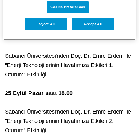
Cookie Preferences
Evren Erşahin ile "Atık Sulardan Enerji Üretimi"
Etkinliği
Reject All
Accept All
24 Eylül Cumartesi saat 18.00
Sabancı Üniversitesi'nden Doç. Dr. Emre Erdem ile
"Enerji Teknolojilerinin Hayatımıza Etkileri 1.
Oturum" Etkinliği
25 Eylül Pazar saat 18.00
Sabancı Üniversitesi'nden Doç. Dr. Emre Erdem ile
"Enerji Teknolojilerinin Hayatımıza Etkileri 2.
Oturum" Etkinliği