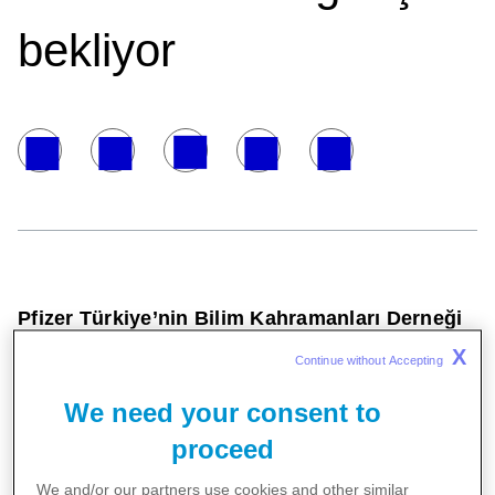
bekliyor
Pfizer Türkiye’nin Bilim Kahramanları Derneği
ile hayata geçirdiği Bilim Gençlerle Kazanacak
X
Continue without Accepting 
projesinin eylül ayı etkinlik takvimi belli oldu.
We need your consent to
proceed
We and/or our partners use cookies and other similar