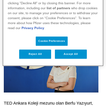
clicking "Decline All" or by closing this banner. For more
Kosova ile Arnavutluk’tan oluşan Güney Doğu
information, including our
list of partners
who drop cookies
Avrupa Bölgesi de dahil olmak üzere, tüm
on our site, to manage your preferences or to withdraw your
consent, please click on “Cookie Preferences”. To learn
Doğu Avrupa Bölgesi’ni kapsayacak.
more about how Pfizer uses these technologies, please
read our
Privacy Policy
.
Cookie Preferences
Reject All
Accept All
TED Ankara Koleji mezunu olan Berfu Yazıyurt,