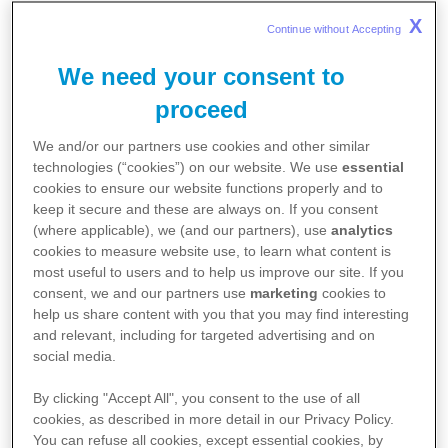
X
Continue without Accepting 
We need your consent to
proceed
We and/or our partners use cookies and other similar
technologies (“cookies”) on our website. We use
essential
cookies to ensure our website functions properly and to
keep it secure and these are always on. If you consent
Pfizer Türkiye’ye 19 yıl önce katılan Berfu
(where applicable), we (and our partners), use
analytics
cookies to measure website use, to learn what content is
Yazıyurt, Global Yerleşik Portföy (Global
most useful to users and to help us improve our site. If you
Established Products) Doğu Avrupa Bölge
consent, we and our partners use
marketing
cookies to
help us share content with you that you may find interesting
Lideri olarak atandı. Berfu Yazıyurt’un yeni
and relevant, including for targeted advertising and on
sorumluluk alanı Türkiye, Avusturya,
social media.
Macaristan, Çek Cumhuriyeti, Slovakya,
By clicking "Accept All", you consent to the use of all
Bulgaristan, Sırbistan, Bosna-Hersek,
cookies, as described in more detail in our Privacy Policy.
Hırvatistan, Slovenya, Makedonya, Karadağ,
You can refuse all cookies, except essential cookies, by