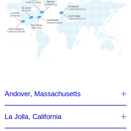
Andover, Massachusetts
La Jolla, California
283.280 m2’lik alana yayılan son teknoloji
Ar-Ge olanakları ile esnek, çok ürünlü