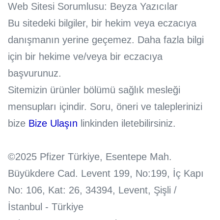
Web Sitesi Sorumlusu: Beyza Yazıcılar
Farmakokinetik, Dinamik&Metabolizma
: Bu
Bu sitedeki bilgiler, bir hekim veya eczacıya
ekipteki bilim insanları, geliştirilmekte olan aday
ürünlerin emilim, dağılım, metabolizma ve
danışmanın yerine geçemez. Daha fazla bilgi
ekskresyonunun araştırılmasından ve kilit
için bir hekime ve/veya bir eczacıya
özelliklerin yeni tedavilerin dizaynına
başvurunuz.
uygulanmasından sorumludur. Bunlara ek olarak,
Sitemizin ürünler bölümü sağlık mesleği
erken ilaç keşfi programlarının temelini oluşturan
mensupları içindir. Soru, öneri ve taleplerinizi
yeni bileşiklerin belirlenmesi için, erken farmakoloji
bize
Bize Ulaşın
linkinden iletebilirsiniz.
ve yüksek hacimli veri taramasının yapılması gibi
sorumlulukları da üstlenirler.
©2025 Pfizer Türkiye, Esentepe Mah.
Farmasötik Bilimler
: İlaçların nasıl yapılacağını
Büyükdere Cad. Levent 199, No:199, İç Kapı
belirlerler; formulasyon (ilaçların yapılması için
No: 106, Kat: 26, 34394, Levent, Şişli /
gerekli reçetedir, ilacı bir arada tutan ve doğru
İstanbul - Türkiye
zamanda çözünmesi için gerekli inaktif bileşeni